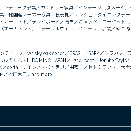
アンティーク家具／カントリー家具／ビンテージ（ダメージ）
具／他国産メーカー家具／食器棚／レンジ台／ダイニングテー
ト／チェスト／テレビボード／暖卓／ギャッベ／カーペット（
（オーナメント）／テーブルウェア／インテリア小物／絵画 
o／アンティーク／whisky oak series／CRASH／SARA／シ
うたん／HIDA MINO JAPAN／ligne roset／JenniferTay
GELTEX／serta／シモンズ／杉本家具／関家具／セトクラフト
田家具 ...and more