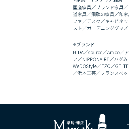
国産家具／ブランド家具／
道家具／飛騨の家具／和家
ファ／デスク／キャビネッ
スト／ガーデニンググッズ
ブランド
HIDA／source／Amic
ア／NIPPONAIRE／ハグみじゅ
WeDOStyle／EZO／
／浜本工芸／フランスベッド／松