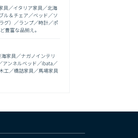
家具／イタリア家具／北海
ブル＆チェア／ベッド／ソ
ラグ）／ランプ／時計／ポ
など豊富な品揃え。
ラカワ／東海家具／ナガノインテリ
lor／アンネルベッド／ibata／
／大雪木工／橋詰家具／馬場家具