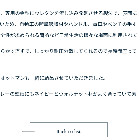
は、専用の金型にウレタンを流し込み発砲させる製法で、表面
高いため、自動車の衝撃吸収材やハンドル、電車やベンチの手す
安全性が求められる箇所など日常生活の様々な場面に利用されて
柔らかすぎずで、しっかり耐圧分散してくれるので長時間座って
とオットマンも一緒に納品させていただきました。
レーの壁紙にもネイビーとウォルナット材がよく合っていて素
Back to list