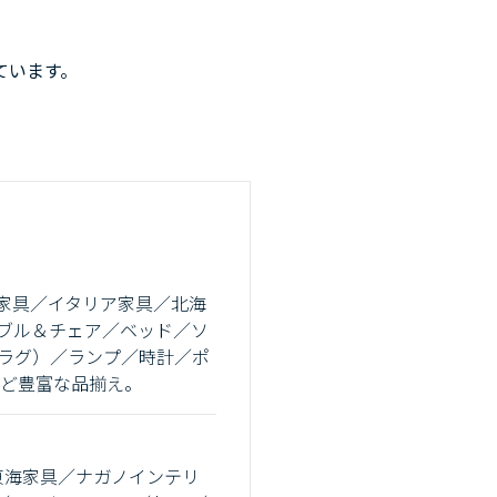
ています。
家具／イタリア家具／北海
ブル＆チェア／ベッド／ソ
ラグ）／ランプ／時計／ポ
など豊富な品揃え。
ラカワ／東海家具／ナガノインテリ