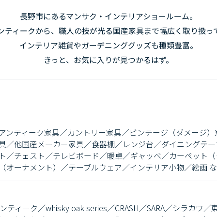
長野市にあるマンサク・インテリアショールーム。
ンティークから、職人の技が光る
国産家具まで幅広く取り扱っ
インテリア雑貨やガーデニンググッズも種類豊富。
きっと、お気に入りが見つかるはず。
アンティーク家具／カントリー家具／ビンテージ（ダメージ）
具／他国産メーカー家具／食器棚／レンジ台／ダイニングテー
ト／チェスト／テレビボード／暖卓／ギャッベ／カーペット（
（オーナメント）／テーブルウェア／インテリア小物／絵画 
o／アンティーク／whisky oak series／CRASH／SARA／シ