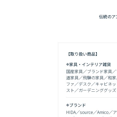
伝統のア
【取り扱い商品】
家具・インテリア雑貨
国産家具／ブランド家具／
道家具／飛騨の家具／和家
ファ／デスク／キャビネッ
スト／ガーデニンググッズ
ブランド
HIDA／source／Amic