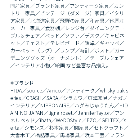
国産家具／ブランド家具／アンティーク家具／カン
トリー家具／ビンテージ（ダメージ）家具／イタリ
ア家具／北海道家具／飛騨の家具／和家具／他国産
メーカー家具／食器棚／レンジ台／ダイニングテー
ブル＆チェア／ベッド／ソファ／デスク／キャビネ
ット／チェスト／テレビボード／暖卓／ギャッベ／
カーペット（ラグ）／ランプ／時計／ポスト／ガー
デニンググッズ（オーナメント）／テーブルウェア
／インテリア小物／絵画 など豊富な品揃え。
ブランド
HIDA／source／Amico／アンティーク／whisky oak s
eries／CRASH／SARA／シラカワ／東海家具／ナガノ
インテリア／NIPPONAIRE／ハグみじゅうたん／HID
A MINO JAPAN／ligne roset／JenniferTaylor／アン
ネルベッド／ibata／WeDOStyle／EZO／GELTEX／s
erta／シモンズ／杉本家具／関家具／セトクラフト／
大雪木工／橋詰家具／馬場家具／浜本工芸／フラン