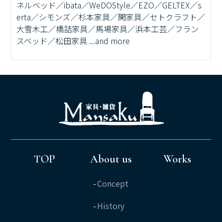
ネルベッド／ibata／WeDOStyle／EZO／GELTEX／s
erta／シモンズ／杉本家具／関家具／セトクラフト／
大雪木工／橋詰家具／馬場家具／浜本工芸／フラン
スベッド／松田家具 ...and more
TOP
About us
Works
Concept
History