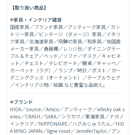
【取り扱い商品】
家具・インテリア雑貨
国産家具／ブランド家具／アンティーク家具／カン
トリー家具／ビンテージ（ダメージ）家具／イタリ
ア家具／北海道家具／飛騨の家具／和家具／他国産
メーカー家具／食器棚／レンジ台／ダイニングテー
ブル＆チェア／ベッド／ソファ／デスク／キャビネ
ット／チェスト／テレビボード／暖卓／ギャッベ／
カーペット（ラグ）／ランプ／時計／ポスト／ガー
デニンググッズ（オーナメント）／テーブルウェア
／インテリア小物／絵画 など豊富な品揃え。
ブランド
HIDA／source／Amico／アンティーク／whisky oak s
eries／CRASH／SARA／シラカワ／東海家具／ナガノ
インテリア／NIPPONAIRE／ハグみじゅうたん／HID
A MINO JAPAN／ligne roset／JenniferTaylor／アン