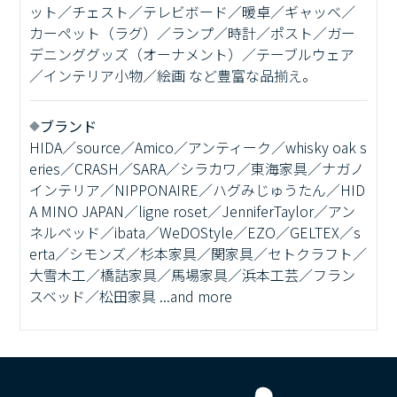
ット／チェスト／テレビボード／暖卓／ギャッベ／
カーペット（ラグ）／ランプ／時計／ポスト／ガー
デニンググッズ（オーナメント）／テーブルウェア
／インテリア小物／絵画 など豊富な品揃え。
ブランド
HIDA／source／Amico／アンティーク／whisky oak s
eries／CRASH／SARA／シラカワ／東海家具／ナガノ
インテリア／NIPPONAIRE／ハグみじゅうたん／HID
A MINO JAPAN／ligne roset／JenniferTaylor／アン
ネルベッド／ibata／WeDOStyle／EZO／GELTEX／s
erta／シモンズ／杉本家具／関家具／セトクラフト／
大雪木工／橋詰家具／馬場家具／浜本工芸／フラン
スベッド／松田家具 ...and more