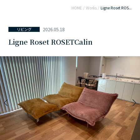
HOME
/
Works
/
Ligne Roset ROS...
2026.05.18
リビング
Ligne Roset ROSETCalin